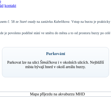
6
řád
kontakt
usem č. 58 ze
Staré osady
na zastávku
Kubelíkova
. Vstup na burzu je prakticky
kde je povoleno podélné stání ve směru do města a to od prostoru burzy po celé
Parkování
Parkovat lze na ulici
Šimáčkova
i v okolních ulicích. Nejbližší
místa bývají hned v okolí areálu burzy.