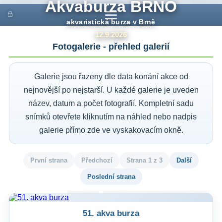
Akvaburza BRNO
Administrace
Menu
akvaristická burza v Brně
12.9.2026
Fotogalerie - přehled galerií
Galerie jsou řazeny dle data konání akce od
nejnovější po nejstarší. U každé galerie je uveden
název, datum a počet fotografií. Kompletní sadu
snímků otevřete kliknutím na náhled nebo nadpis
galerie přímo zde ve vyskakovacím okně.
První strana
Předchozí
Strana 1 z 3
Další
Poslední strana
51. akva burza