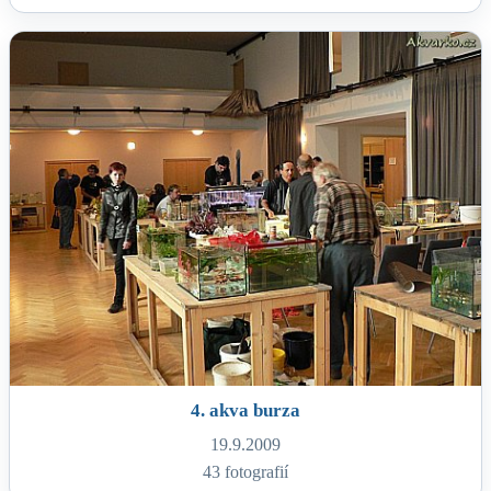
4. akva burza
19.9.2009
43 fotografií