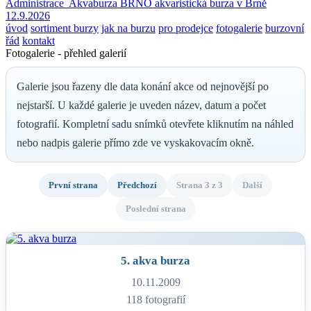
Administrace
Akvaburza BRNO
akvaristická burza v Brně
12.9.2026
úvod
sortiment burzy
jak na burzu
pro prodejce
fotogalerie
burzovní
řád
kontakt
Fotogalerie - přehled galerií
Galerie jsou řazeny dle data konání akce od nejnovější po
nejstarší. U každé galerie je uveden název, datum a počet
fotografií. Kompletní sadu snímků otevřete kliknutím na náhled
nebo nadpis galerie přímo zde ve vyskakovacím okně.
První strana
Předchozí
Strana 3 z 3
Další
Poslední strana
5. akva burza
10.11.2009
118 fotografií